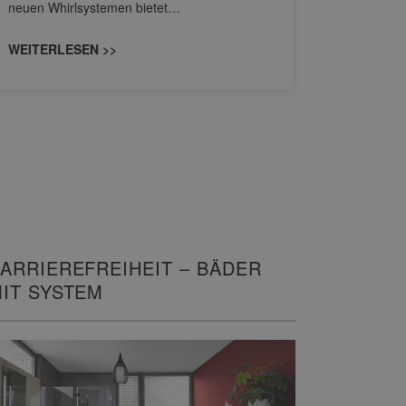
neuen Whirlsystemen bietet…
unterschi
konzipiert
WEITERLESEN >>
WEITERL
ARRIEREFREIHEIT – BÄDER
IT SYSTEM