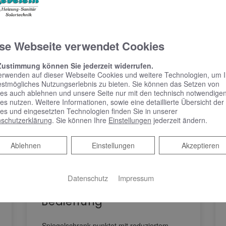
se Webseite verwendet Cookies
Zustimmung können Sie jederzeit widerrufen.
erwenden auf dieser Webseite Cookies und weitere Technologien, um 
estmögliches Nutzungserlebnis zu bieten. Sie können das Setzen von
es auch ablehnen und unsere Seite nur mit den technisch notwendige
es nutzen. Weitere Informationen, sowie eine detaillierte Übersicht der
es und eingesetzten Technologien finden Sie in unserer
schutzerklärung
. Sie können Ihre
Einstellungen
jederzeit ändern.
Ablehnen
Ablehnen
Einstellungen
Akzeptieren
KEUCO PHÖNIX –
Spiegelschrank punktet
mit reduziertem Design
Datenschutz
Impressum
und benutzerfreundlicher
Bedienung
Spiegelschrank punktet mit reduziertem