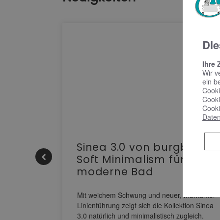
Die
Ihre 
Wir v
ein b
Cooki
Cooki
Cooki
Daten
e |
Sinea 3.0 von burgbad:
Soft Minimalism für das
moderne Bad
nskomfort
s
Mit weichem Schwung und neuer, markanter
M NEO
Linienführung zeigt sich die Kollektion Sinea
owohl zum
3.0 natürlich und minimalistisch zugleich.