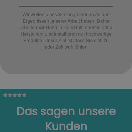
Wir wollen, dass Sie lange Freude an den
Ergebnissen unserer Arbeit haben. Daher
arbeiten wir Hand in Hand mit renommierten
Herstellern und installieren nur hochwertige
Produkte. Unser Ziel ist, dass Sie sich zu
jeder Zeit wohlfühlen.





Das sagen unsere
Kunden