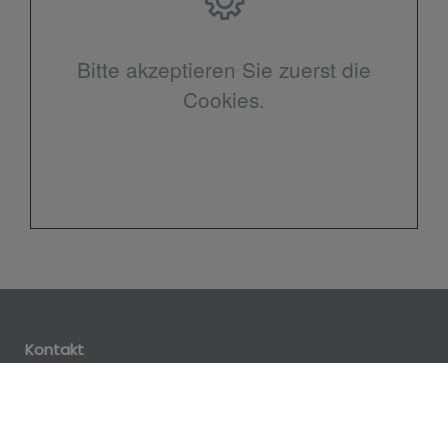
Bitte akzeptieren Sie zuerst die
Cookies.
Kontakt
Stefan Rebelein Sanitär GmbH
Martin-Behaim-Straße 6
(Büro Steinacher Straße 11)