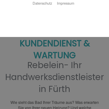
Datenschutz
Impressum
BAD | HEIZUNG |
KUNDENDIENST &
WARTUNG
Rebelein- Ihr
Handwerksdienstleister
in Fürth
Wie sieht das
Bad
Ihrer Träume aus? Was erwarten
Sie von Ihrer neuen
Heizung
? Und welche